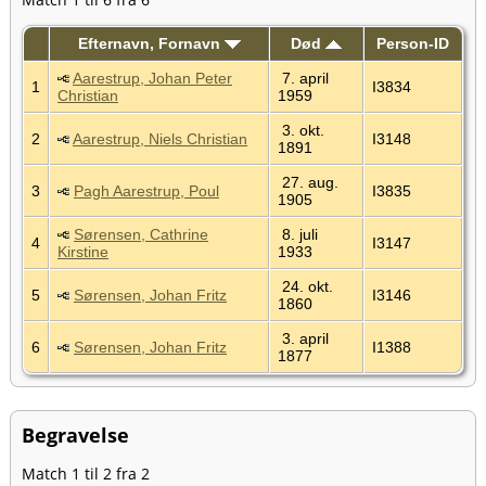
Efternavn, Fornavn
Død
Person-ID
Aarestrup, Johan Peter
7. april
1
I3834
Christian
1959
3. okt.
2
Aarestrup, Niels Christian
I3148
1891
27. aug.
3
Pagh Aarestrup, Poul
I3835
1905
Sørensen, Cathrine
8. juli
4
I3147
Kirstine
1933
24. okt.
5
Sørensen, Johan Fritz
I3146
1860
3. april
6
Sørensen, Johan Fritz
I1388
1877
Begravelse
Match 1 til 2 fra 2