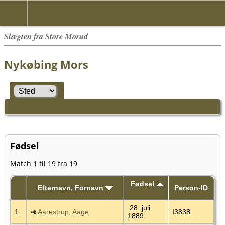
Slægten fra Store Morud
Nykøbing Mors
Fødsel
Match 1 til 19 fra 19
Fødsel
Efternavn, Fornavn
Person-ID
28. juli
1
Aarestrup, Aage
I3838
1889