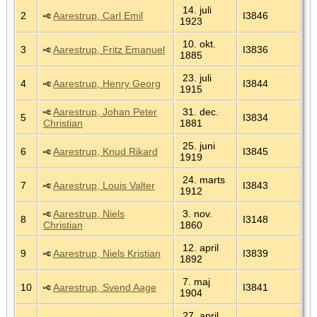
14. juli
2
Aarestrup, Carl Emil
I3846
1923
10. okt.
3
Aarestrup, Fritz Emanuel
I3836
1885
23. juli
4
Aarestrup, Henry Georg
I3844
1915
Aarestrup, Johan Peter
31. dec.
5
I3834
Christian
1881
25. juni
6
Aarestrup, Knud Rikard
I3845
1919
24. marts
7
Aarestrup, Louis Valter
I3843
1912
Aarestrup, Niels
3. nov.
8
I3148
Christian
1860
12. april
9
Aarestrup, Niels Kristian
I3839
1892
7. maj
10
Aarestrup, Svend Aage
I3841
1904
27. april