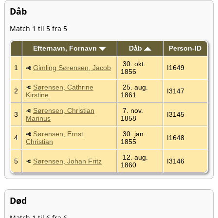
Dåb
Match 1 til 5 fra 5
Efternavn, Fornavn
Dåb
Person-ID
30. okt.
1
Gimling Sørensen, Jacob
I1649
1856
Sørensen, Cathrine
25. aug.
2
I3147
Kirstine
1861
Sørensen, Christian
7. nov.
3
I3145
Marinus
1858
Sørensen, Ernst
30. jan.
4
I1648
Christian
1855
12. aug.
5
Sørensen, Johan Fritz
I3146
1860
Død
Match 1 til 6 fra 6