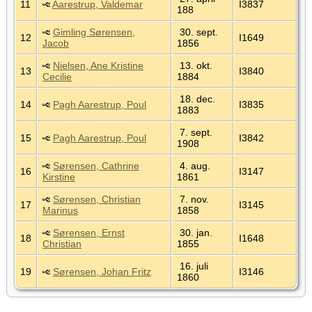
11
Aarestrup, Valdemar
I3837
188
Gimling Sørensen,
30. sept.
12
I1649
Jacob
1856
Nielsen, Ane Kristine
13. okt.
13
I3840
Cecilie
1884
18. dec.
14
Pagh Aarestrup, Poul
I3835
1883
7. sept.
15
Pagh Aarestrup, Poul
I3842
1908
Sørensen, Cathrine
4. aug.
16
I3147
Kirstine
1861
Sørensen, Christian
7. nov.
17
I3145
Marinus
1858
Sørensen, Ernst
30. jan.
18
I1648
Christian
1855
16. juli
19
Sørensen, Johan Fritz
I3146
1860