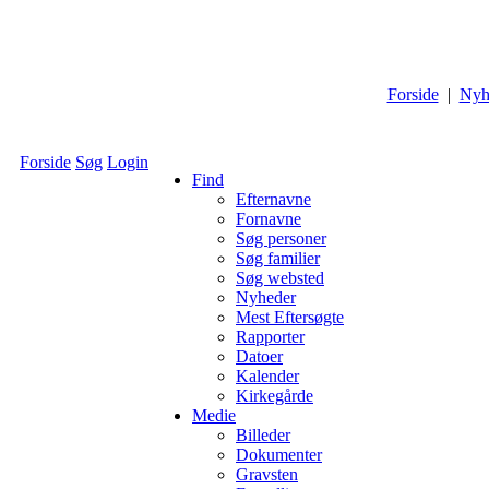
Forside
|
Nyh
Forside
Søg
Login
Find
Efternavne
Fornavne
Søg personer
Søg familier
Søg websted
Nyheder
Mest Eftersøgte
Rapporter
Datoer
Kalender
Kirkegårde
Medie
Billeder
Dokumenter
Gravsten