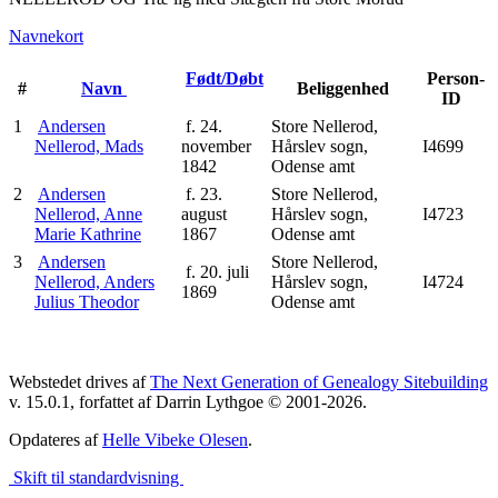
Navnekort
Født/Døbt
Person-
#
Navn
Beliggenhed
ID
1
Andersen
f. 24.
Store Nellerod,
Nellerod, Mads
november
Hårslev sogn,
I4699
1842
Odense amt
2
Andersen
f. 23.
Store Nellerod,
Nellerod, Anne
august
Hårslev sogn,
I4723
Marie Kathrine
1867
Odense amt
3
Andersen
Store Nellerod,
f. 20. juli
Nellerod, Anders
Hårslev sogn,
I4724
1869
Julius Theodor
Odense amt
Webstedet drives af
The Next Generation of Genealogy Sitebuilding
v. 15.0.1, forfattet af Darrin Lythgoe © 2001-2026.
Opdateres af
Helle Vibeke Olesen
.
Skift til standardvisning