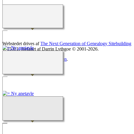
Webstedet drives af
The Next Generation of Genealogy Sitebuilding
v. 15.0.1, forfattet af Darrin Lythgoe © 2001-2026.
Opdateres af
Helle Vibeke Olesen
.
Skift til standardvisning