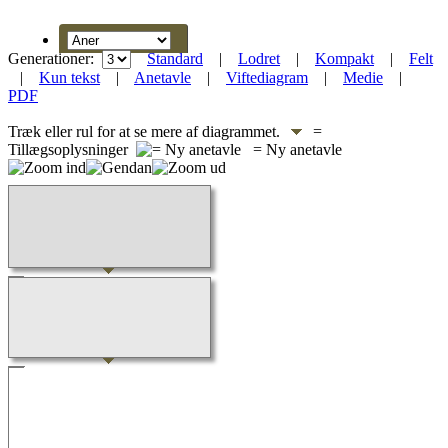
Generationer:
Standard
|
Lodret
|
Kompakt
|
Felt
|
Kun tekst
|
Anetavle
|
Viftediagram
|
Medie
|
PDF
Træk eller rul for at se mere af diagrammet.
=
Tillægsoplysninger
= Ny anetavle
Indlæser...