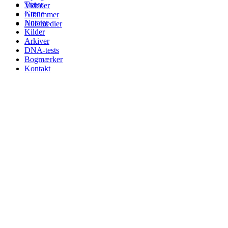
Træer
Videoer
Grene
Albummer
Notater
Alle medier
Kilder
Arkiver
DNA-tests
Bogmærker
Kontakt