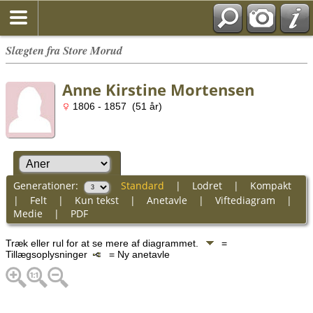
Slægten fra Store Morud
Anne Kirstine Mortensen
1806 - 1857 (51 år)
Generationer:
Standard
|
Lodret
|
Kompakt
|
Felt
|
Kun tekst
|
Anetavle
|
Viftediagram
|
Medie
|
PDF
Træk eller rul for at se mere af diagrammet.
=
Tillægsoplysninger
= Ny anetavle