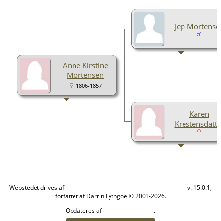
Jep Mortense
Anne Kirstine
Mortensen
1806-1857
Karen
Krestensdatte
Webstedet drives af
v. 15.0.1,
The Next Generation of Genealogy Sitebuilding
forfattet af Darrin Lythgoe © 2001-2026.
Opdateres af
.
Helle Vibeke Olesen