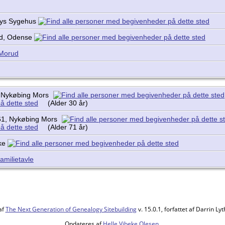
Bys Sygehus
rd, Odense
 Morud
, Nykøbing Mors
(Alder 30 år)
61, Nykøbing Mors
(Alder 71 år)
rke
amilietavle
af
The Next Generation of Genealogy Sitebuilding
v. 15.0.1, forfattet af Darrin L
Opdateres af
Helle Vibeke Olesen
.