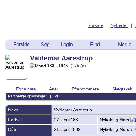
Forside
|
Nyheder
|
Forside
Søg
Login
Find
Medie
Valdemar Aarestrup
188 - 1945 (175 år)
Egne data
Aner
Efterkommere
Slægtskab
Personlige oplysninger
|
PDF
Navn
Valdemar
Aarestrup
Fødsel
27. april 188
Nykøbing Mors
Dåb
21. april 1889
Nykøbing Mors ki