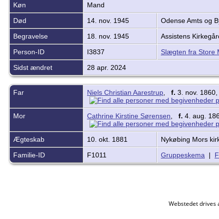
Køn
Mand
Død
14. nov. 1945
Odense Amts og 
Begravelse
18. nov. 1945
Assistens Kirkegå
Person-ID
I3837
Slægten fra Store
Sidst ændret
28 apr. 2024
Far
Niels Christian Aarestrup
,
f.
3. nov. 1860
Mor
Cathrine Kirstine Sørensen
,
f.
4. aug. 18
Ægteskab
10. okt. 1881
Nykøbing Mors ki
Familie-ID
F1011
Gruppeskema
|
F
Webstedet drives 