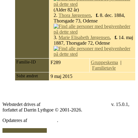
(Alder 82 år)
2.
Thora Jørgensen
,
f.
8. dec. 1884,
Thorsgade 73, Odense
3.
Marie Elisabeth Jørgensen
,
f.
14. maj
1887, Thorsgade 72, Odense
Familie-ID
F289
Gruppeskema
|
Familietavle
Sidst ændret
9 maj 2015
Webstedet drives af
v. 15.0.1,
The Next Generation of Genealogy Sitebuilding
forfattet af Darrin Lythgoe © 2001-2026.
Opdateres af
.
Helle Vibeke Olesen
Skift til standardvisning