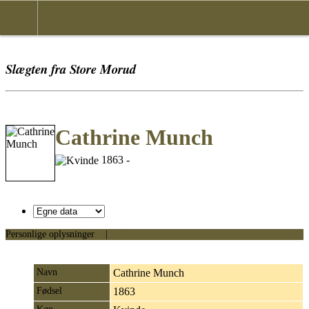
Slægten fra Store Morud
Cathrine Munch
1863 -
Personlige oplysninger
|
PDF
Navn
Cathrine
Munch
Fødsel
1863