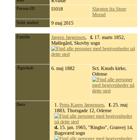
Køn
Kvinde
Person-ID
I1018
Slægten fra Store
Morud
Sidst ændret
9 maj 2015
Familie
Jørgen Jørgensen
,
f.
17. marts 1852,
Møllegård, Skovby sogn
Ægteskab
6. maj 1882
Sct. Knuds kirke,
Odense
Børn
1.
Petra Karen Jørgensen
,
f.
25. maj
1883, Thorsgade 12, Odense
d.
15. jan. 1965, "Ringbo", Granvej 14,
Bagsværd sogn