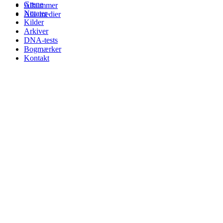
Grene
Albummer
Notater
Alle medier
Kilder
Arkiver
DNA-tests
Bogmærker
Kontakt